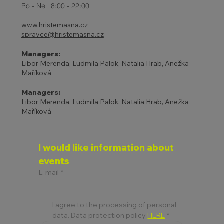
Po - Ne | 8:00 - 22:00
www.hristemasna.cz
spravce@hristemasna.cz
Managers:
Libor Merenda, Ludmila Palok, Natalia Hrab, Anežka
Maříková
Managers:
Libor Merenda, Ludmila Palok, Natalia Hrab, Anežka
Maříková
I would like information about 
events
E-mail
*
I agree to the processing of personal 
data. Data protection policy 
HERE
*