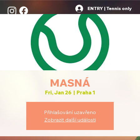
ENTRY | Tennis only
MASNÁ
Fri, Jan 26
  |  
Praha 1
Přihlašování uzavřeno
Zobrazit další události