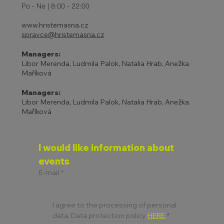
Po - Ne | 8:00 - 22:00
www.hristemasna.cz
spravce@hristemasna.cz
Managers:
Libor Merenda, Ludmila Palok, Natalia Hrab, Anežka
Maříková
Managers:
Libor Merenda, Ludmila Palok, Natalia Hrab, Anežka
Maříková
I would like information about 
events
E-mail
*
I agree to the processing of personal 
data. Data protection policy 
HERE
*