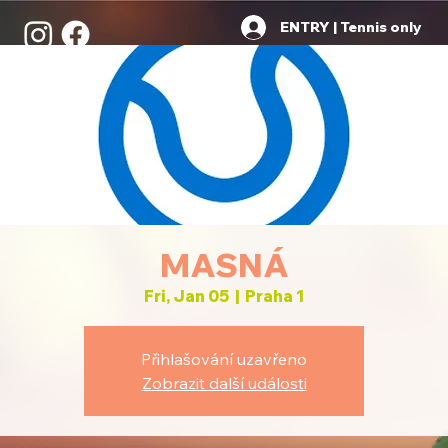
ENTRY | Tennis only
MASNÁ
Fri, Jan 05
  |  
Praha 1
Přihlašování uzavřeno
Zobrazit další události