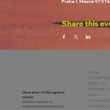
Praha 1, Masná 977/14
Share this ev
Home
PRICE LIST
Operator of the sports
News
venue:
Activities on
Dráčkova jazyková
mateřská škola Beachclub