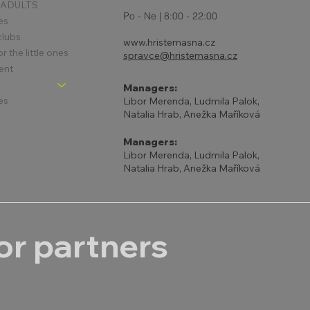
 ADULTS
Po - Ne | 8:00 - 22:00
es
clubs
www.hristemasna.cz
 the little ones
spravce@hristemasna.cz
ent
Managers:
es
Libor Merenda, Ludmila Palok,
Natalia Hrab, Anežka Maříková
Managers:
Libor Merenda, Ludmila Palok,
Natalia Hrab, Anežka Maříková
r partners