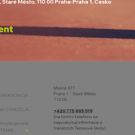
, Staré Město, 110 00 Praha-Praha 1, Česko
ent
Masná 977
Praha 1 - Staré Město
ONLINE RESERVATION OF COURTS
110 00
BOOKING AND CANCELLATION
+420 775 885 519
(na tomto telefonu se
neposkytují informace o
 the playground
trénincích Tenisové školy)
CHLDREN´S TENNIS SCHOOL - SIGNPOST