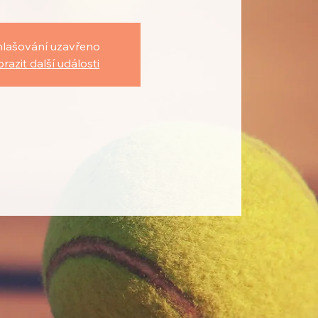
hlašování uzavřeno
razit další události