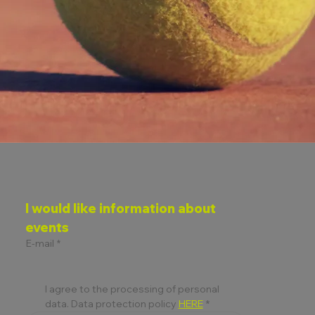
I would like information about 
events
E-mail
*
I agree to the processing of personal 
data. Data protection policy 
HERE
*