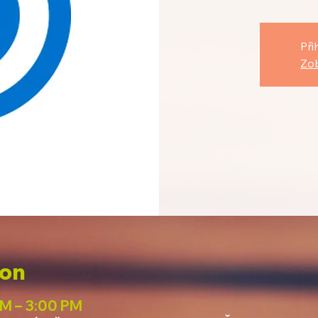
Při
Zob
ion
PM – 3:00 PM