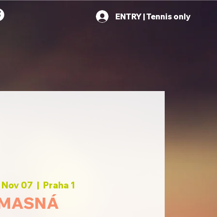
ENTRY | Tennis only
 Nov 07
  |  
Praha 1
MASNÁ