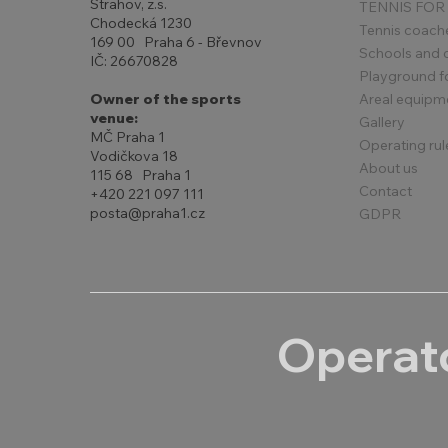
Strahov, z.s.
TENNIS FOR
Chodecká 1230
Tennis coach
169 00 Praha 6 - Břevnov
Schools and 
IČ: 26670828
Playground for
Areal equipm
Owner of the sports
venue:
Gallery
MČ Praha 1
Operating rul
Vodičkova 18
About us
115 68 Praha 1
Contact
+420 221 097 111
posta@praha1.cz
GDPR
Operato