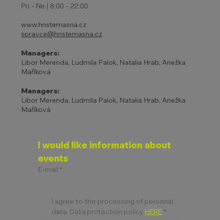
Po - Ne | 8:00 - 22:00
www.hristemasna.cz
spravce@hristemasna.cz
Managers:
Libor Merenda, Ludmila Palok, Natalia Hrab, Anežka
Maříková
Managers:
Libor Merenda, Ludmila Palok, Natalia Hrab, Anežka
Maříková
I would like information about 
events
E-mail
*
I agree to the processing of personal 
data. Data protection policy 
HERE
*