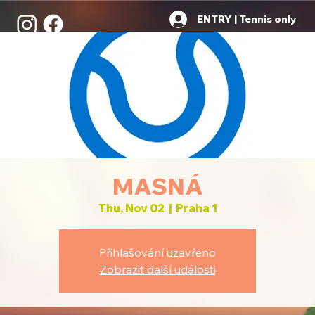
ENTRY | Tennis only
MASNÁ
Thu, Nov 02
  |  
Praha 1
Přihlašování uzavřeno
Zobrazit další události