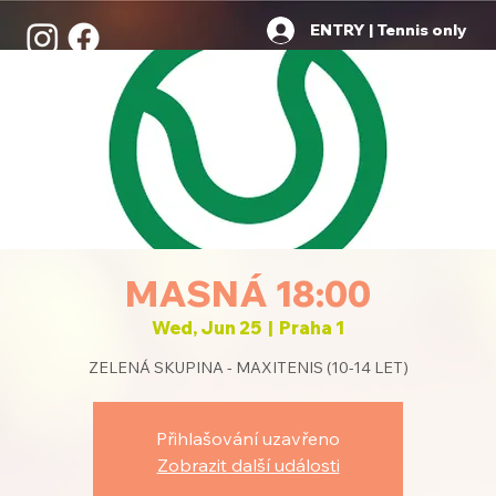
ENTRY | Tennis only
MASNÁ 18:00
Wed, Jun 25
  |  
Praha 1
ZELENÁ SKUPINA - MAXITENIS (10-14 LET)
Přihlašování uzavřeno
Zobrazit další události