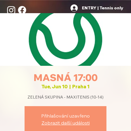
ENTRY | Tennis only
MASNÁ 17:00
Tue, Jun 10
  |  
Praha 1
ZELENÁ SKUPINA - MAXITENIS (10-14)
Přihlašování uzavřeno
Zobrazit další události