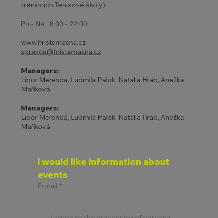
trénincích Tenisové školy)
Po - Ne | 8:00 - 22:00
www.hristemasna.cz
spravce@hristemasna.cz
Managers:
Libor Merenda, Ludmila Palok, Natalia Hrab, Anežka
Maříková
Managers:
Libor Merenda, Ludmila Palok, Natalia Hrab, Anežka
Maříková
I would like information about 
events
E-mail
*
I agree to the processing of personal 