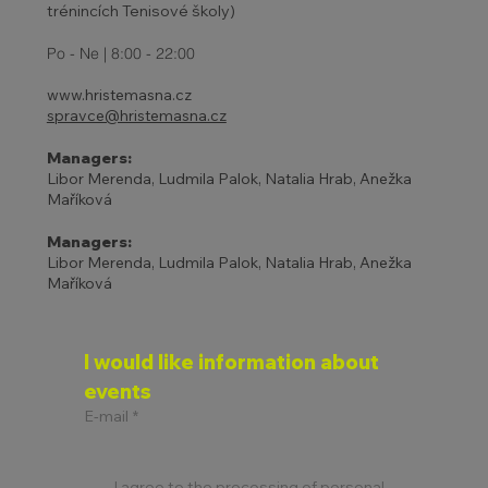
trénincích Tenisové školy)
Po - Ne | 8:00 - 22:00
www.hristemasna.cz
spravce@hristemasna.cz
Managers:
Libor Merenda, Ludmila Palok, Natalia Hrab, Anežka
Maříková
Managers:
Libor Merenda, Ludmila Palok, Natalia Hrab, Anežka
Maříková
I would like information about 
events
E-mail
*
I agree to the processing of personal 