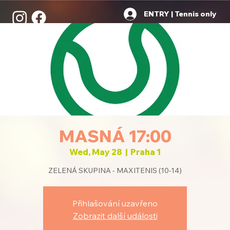
ENTRY | Tennis only
MASNÁ 17:00
Wed, May 28
  |  
Praha 1
ZELENÁ SKUPINA - MAXITENIS (10-14)
Přihlašování uzavřeno
Zobrazit další události