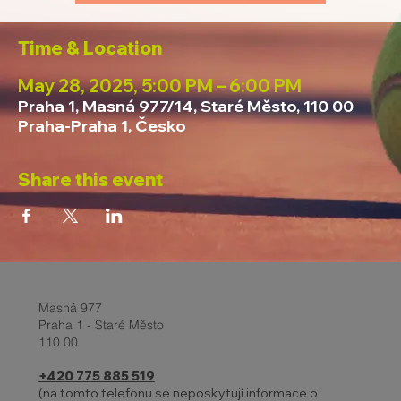
Time & Location
May 28, 2025, 5:00 PM – 6:00 PM
Praha 1, Masná 977/14, Staré Město, 110 00
Praha-Praha 1, Česko
Share this event
Masná 977
Praha 1 - Staré Město
110 00
+420 775 885 519
(na tomto telefonu se neposkytují informace o