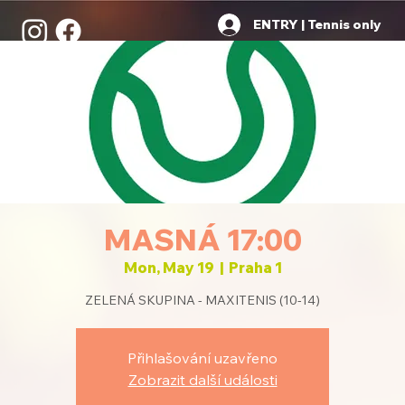
ENTRY | Tennis only
MASNÁ 17:00
Mon, May 19
  |  
Praha 1
ZELENÁ SKUPINA - MAXITENIS (10-14)
Přihlašování uzavřeno
Zobrazit další události