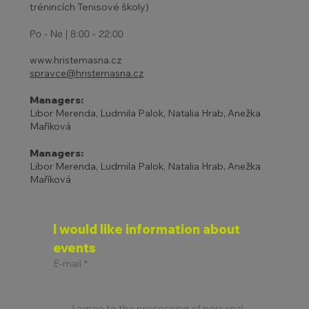
trénincích Tenisové školy)
Po - Ne | 8:00 - 22:00
www.hristemasna.cz
spravce@hristemasna.cz
Managers:
Libor Merenda, Ludmila Palok, Natalia Hrab, Anežka
Maříková
Managers:
Libor Merenda, Ludmila Palok, Natalia Hrab, Anežka
Maříková
I would like information about 
events
E-mail
*
I agree to the processing of personal 