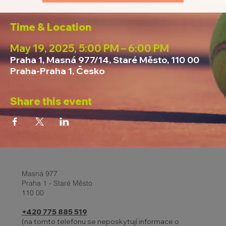
Time & Location
May 19, 2025, 5:00 PM – 6:00 PM
Praha 1, Masná 977/14, Staré Město, 110 00
Praha-Praha 1, Česko
Share this event
Masná 977
Praha 1 - Staré Město
110 00
+420 775 885 519
(na tomto telefonu se neposkytují informace o