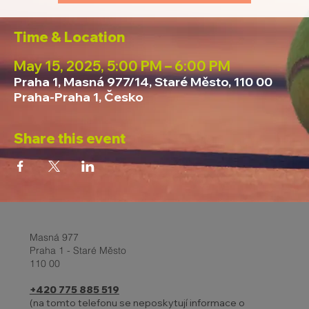
Time & Location
May 15, 2025, 5:00 PM – 6:00 PM
Praha 1, Masná 977/14, Staré Město, 110 00
Praha-Praha 1, Česko
Share this event
Masná 977
Praha 1 - Staré Město
110 00
+420 775 885 519
(na tomto telefonu se neposkytují informace o