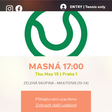
ENTRY | Tennis only
MASNÁ 17:00
Thu, May 15
  |  
Praha 1
ZELENÁ SKUPINA - MAXITENIS (10-14)
Přihlašování uzavřeno
Zobrazit další události