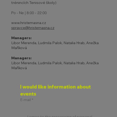
trénincích Tenisové školy)
Po - Ne | 8:00 - 22:00
www.hristemasna.cz
spravce@hristemasna.cz
Managers:
Libor Merenda, Ludmila Palok, Natalia Hrab, Anežka
Maříková
Managers:
Libor Merenda, Ludmila Palok, Natalia Hrab, Anežka
Maříková
I would like information about 
events
E-mail
*
I agree to the processing of personal 