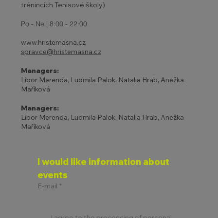
trénincích Tenisové školy)
Po - Ne | 8:00 - 22:00
www.hristemasna.cz
spravce@hristemasna.cz
Managers:
Libor Merenda, Ludmila Palok, Natalia Hrab, Anežka
Maříková
Managers:
Libor Merenda, Ludmila Palok, Natalia Hrab, Anežka
Maříková
I would like information about 
events
E-mail
*
I agree to the processing of personal 