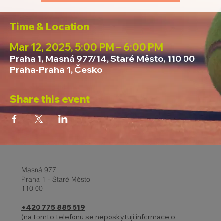
Time & Location
Mar 12, 2025, 5:00 PM – 6:00 PM
Praha 1, Masná 977/14, Staré Město, 110 00
Praha-Praha 1, Česko
Share this event
Masná 977
Praha 1 - Staré Město
110 00
+420 775 885 519
(na tomto telefonu se neposkytují informace o