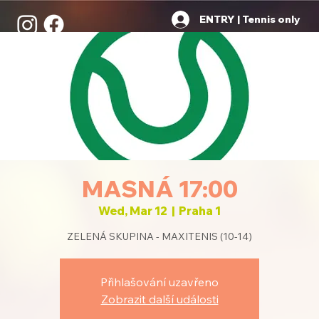
ENTRY | Tennis only
MASNÁ 17:00
Wed, Mar 12
  |  
Praha 1
ZELENÁ SKUPINA - MAXITENIS (10-14)
Přihlašování uzavřeno
Zobrazit další události