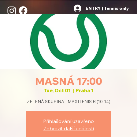
ENTRY | Tennis only
MASNÁ 17:00
Tue, Oct 01
  |  
Praha 1
ZELENÁ SKUPINA - MAXITENIS B (10-14)
Přihlašování uzavřeno
Zobrazit další události