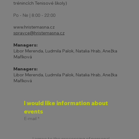
trénincích Tenisové školy)
Po - Ne | 8:00 - 22:00
www.hristemasna.cz
spravce@hristemasna.cz
Managers:
Libor Merenda, Ludmila Palok, Natalia Hrab, Anežka
Maříková
Managers:
Libor Merenda, Ludmila Palok, Natalia Hrab, Anežka
Maříková
I would like information about 
events
E-mail
*
I agree to the processing of personal 