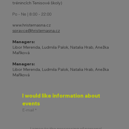
trénincích Tenisové školy)
Po - Ne | 8:00 - 22:00
www.hristemasna.cz
spravce@hristemasna.cz
Managers:
Libor Merenda, Ludmila Palok, Natalia Hrab, Anežka
Maříková
Managers:
Libor Merenda, Ludmila Palok, Natalia Hrab, Anežka
Maříková
I would like information about 
events
E-mail
*
I agree to the processing of personal 