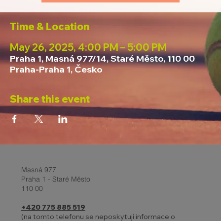
Time & Location
May 26, 2025, 4:00 PM – 5:00 PM
Praha 1, Masná 977/14, Staré Město, 110 00
Praha-Praha 1, Česko
Share this event
Masná 977
Praha 1 - Staré Město
110 00
+420 775 885 519
(na tomto telefonu se neposkytují informace o