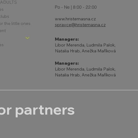
 ADULTS
Po - Ne | 8:00 - 22:00
es
clubs
www.hristemasna.cz
 the little ones
spravce@hristemasna.cz
ent
Managers:
es
Libor Merenda, Ludmila Palok,
Natalia Hrab, Anežka Maříková
Managers:
Libor Merenda, Ludmila Palok,
Natalia Hrab, Anežka Maříková
r partners