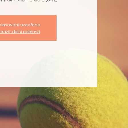
hlašování uzavřeno
razit další události