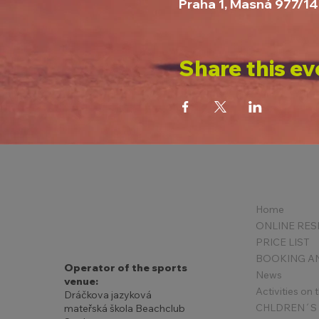
Praha 1, Masná 977/14
Share this ev
Home
PRICE LIST
Operator of the sports
News
venue:
Activities on
Dráčkova jazyková
mateřská škola Beachclub