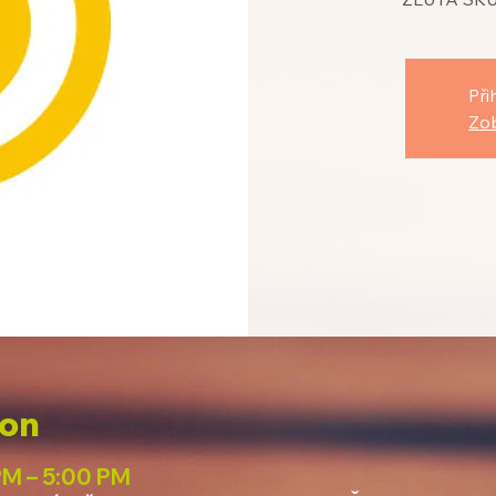
Při
Zob
ion
PM – 5:00 PM