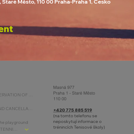
, Staré Město, 110 00 Praha-Praha 1, Česko
ent
Masná 977
Praha 1 - Staré Město
ONLINE RESERVATION OF COURTS
110 00
BOOKING AND CANCELLATION
+420 775 885 519
(na tomto telefonu se
neposkytují informace o
 the playground
trénincích Tenisové školy)
CHLDREN´S TENNIS SCHOOL - SIGNPOST