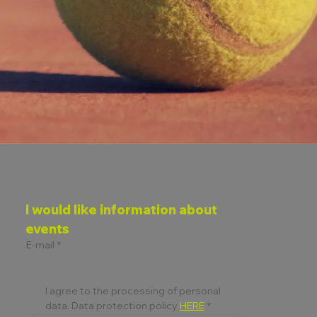
I would like information about 
events
E-mail
*
I agree to the processing of personal 
data. Data protection policy 
HERE
*