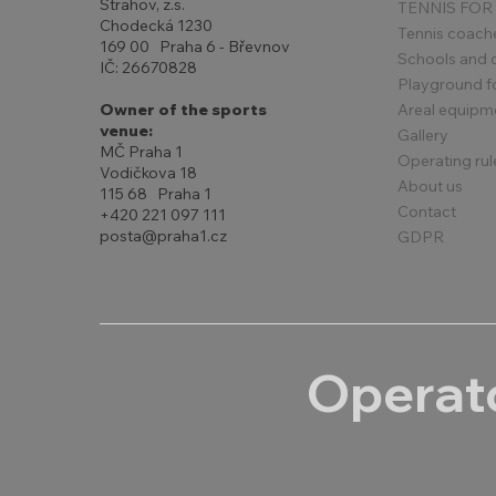
Strahov, z.s.
TENNIS FOR
Chodecká 1230
Tennis coach
169 00 Praha 6 - Břevnov
Schools and 
IČ: 26670828
Playground for
Areal equipm
Owner of the sports
venue:
Gallery
MČ Praha 1
Operating rul
Vodičkova 18
About us
115 68 Praha 1
Contact
+420 221 097 111
posta@praha1.cz
GDPR
Operato