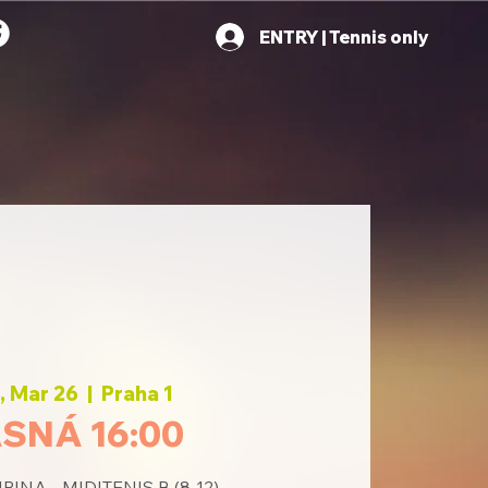
ENTRY | Tennis only
 Mar 26
  |  
Praha 1
SNÁ 16:00
INA - MIDITENIS B (8-12)