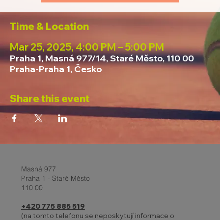
Time & Location
Mar 25, 2025, 4:00 PM – 5:00 PM
Praha 1, Masná 977/14, Staré Město, 110 00
Praha-Praha 1, Česko
Share this event
Masná 977
Praha 1 - Staré Město
110 00
+420 775 885 519
(na tomto telefonu se neposkytují informace o