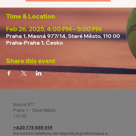
Time & Location
Feb 26, 2025, 4:00 PM – 5:00 PM
Praha 1, Masná 977/14, Staré Město, 110 00
Praha-Praha 1, Česko
Share this event
Masná 977
Praha 1 - Staré Město
110 00
+420 775 885 519
(na tomto telefonu se neposkytují informace o