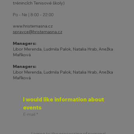
trénincích Tenisové školy)
Po - Ne | 8:00 - 22:00
www.hristemasna.cz
spravce@hristemasna.cz
Managers:
Libor Merenda, Ludmila Palok, Natalia Hrab, Anežka
Maříková
Managers:
Libor Merenda, Ludmila Palok, Natalia Hrab, Anežka
Maříková
I would like information about 
events
E-mail
*
I agree to the processing of personal 