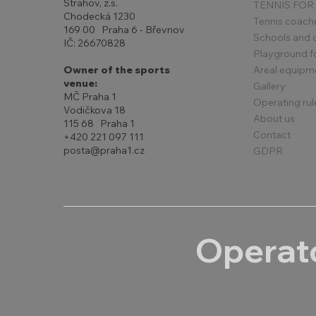
Strahov, z.s.
TENNIS FOR
Chodecká 1230
Tennis coach
169 00 Praha 6 - Břevnov
Schools and 
IČ: 26670828
Playground for
Areal equipm
Owner of the sports
venue:
Gallery
MČ Praha 1
Operating rul
Vodičkova 18
About us
115 68 Praha 1
Contact
+420 221 097 111
posta@praha1.cz
GDPR
Operato