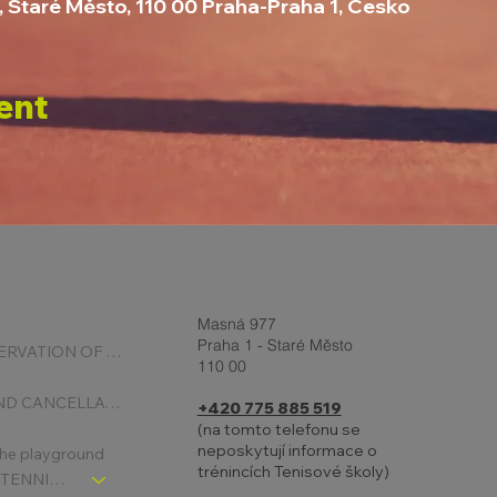
, Staré Město, 110 00 Praha-Praha 1, Česko
ent
Masná 977
Praha 1 - Staré Město
ONLINE RESERVATION OF COURTS
110 00
BOOKING AND CANCELLATION
+420 775 885 519
(na tomto telefonu se
neposkytují informace o
 the playground
trénincích Tenisové školy)
CHLDREN´S TENNIS SCHOOL - SIGNPOST