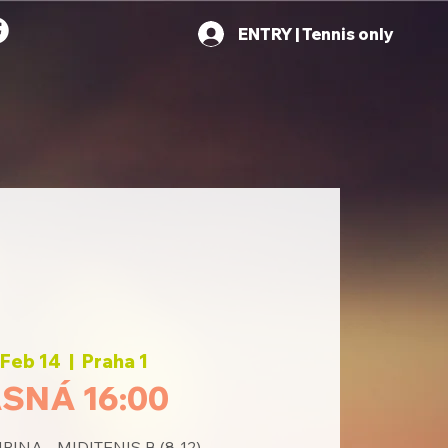
ENTRY | Tennis only
, Feb 14
  |  
Praha 1
SNÁ 16:00
INA - MIDITENIS B (8-12)