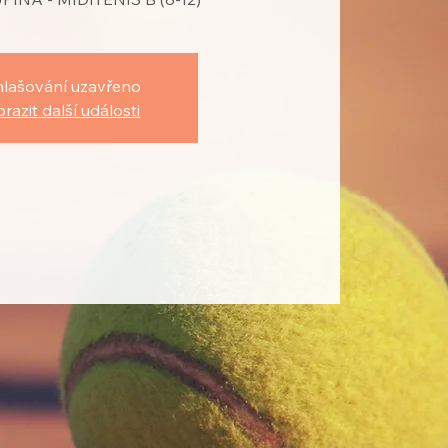
hlašování uzavřeno
razit další události