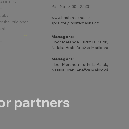
 ADULTS
Po - Ne | 8:00 - 22:00
es
clubs
www.hristemasna.cz
 the little ones
spravce@hristemasna.cz
ent
Managers:
es
Libor Merenda, Ludmila Palok,
Natalia Hrab, Anežka Maříková
Managers:
Libor Merenda, Ludmila Palok,
Natalia Hrab, Anežka Maříková
r partners