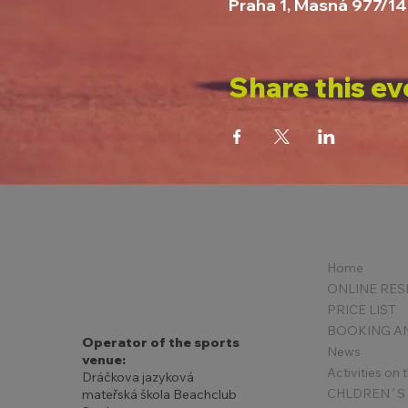
Praha 1, Masná 977/14
Share this ev
Home
PRICE LIST
Operator of the sports
News
venue:
Activities on
Dráčkova jazyková
mateřská škola Beachclub