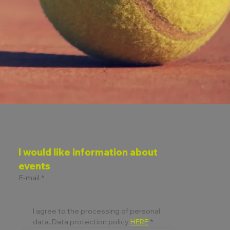
I would like information about 
events
E-mail
*
I agree to the processing of personal 
data. Data protection policy 
HERE
*