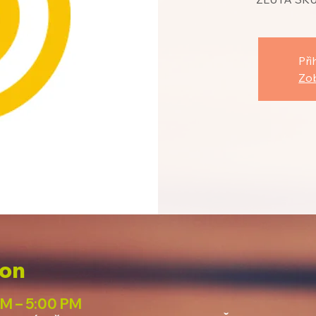
Při
Zob
ion
PM – 5:00 PM