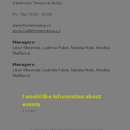
trénincích Tenisové školy)
Po - Ne | 8:00 - 22:00
www.hristemasna.cz
spravce@hristemasna.cz
Managers:
Libor Merenda, Ludmila Palok, Natalia Hrab, Anežka
Maříková
Managers:
Libor Merenda, Ludmila Palok, Natalia Hrab, Anežka
Maříková
I would like information about 
events
E-mail
*
I agree to the processing of personal 