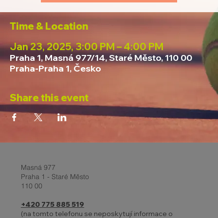
Time & Location
Jan 23, 2025, 3:00 PM – 4:00 PM
Praha 1, Masná 977/14, Staré Město, 110 00
Praha-Praha 1, Česko
Share this event
Masná 977
Praha 1 - Staré Město
110 00
+420 775 885 519
(na tomto telefonu se neposkytují informace o