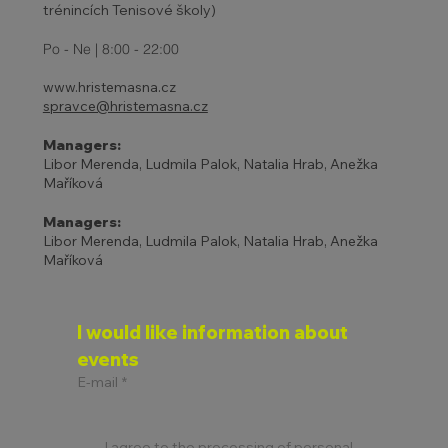
trénincích Tenisové školy)
Po - Ne | 8:00 - 22:00
www.hristemasna.cz
spravce@hristemasna.cz
Managers:
Libor Merenda, Ludmila Palok, Natalia Hrab, Anežka
Maříková
Managers:
Libor Merenda, Ludmila Palok, Natalia Hrab, Anežka
Maříková
I would like information about 
events
E-mail
*
I agree to the processing of personal 