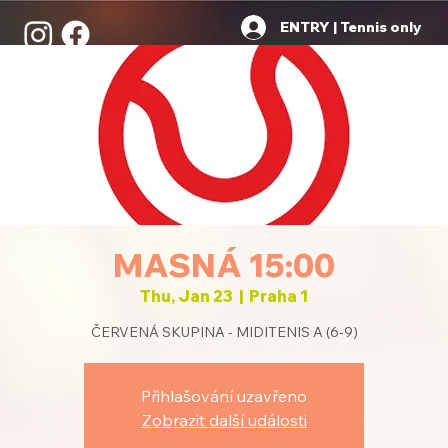
ENTRY | Tennis only
MASNÁ 15:00
Thu, Jan 23
  |  
Praha 1
ČERVENÁ SKUPINA - MIDITENIS A (6-9)
Přihlašování uzavřeno
Zobrazit další události