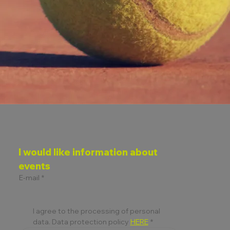
I would like information about 
events
E-mail
*
I agree to the processing of personal 
data. Data protection policy 
HERE
*