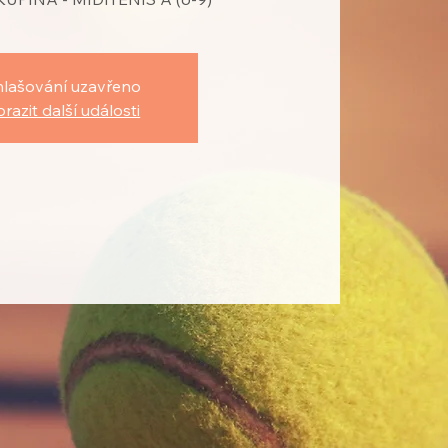
hlašování uzavřeno
razit další události