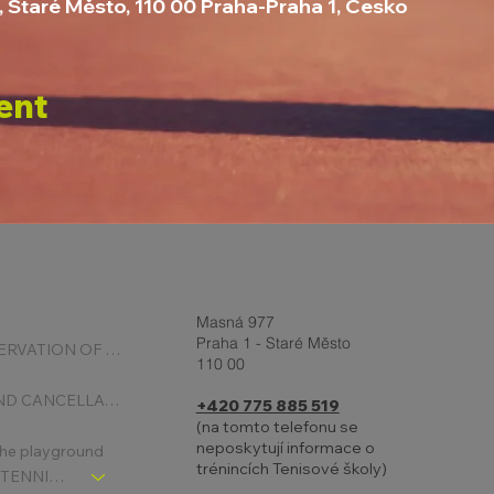
, Staré Město, 110 00 Praha-Praha 1, Česko
ent
Masná 977
Praha 1 - Staré Město
ONLINE RESERVATION OF COURTS
110 00
BOOKING AND CANCELLATION
+420 775 885 519
(na tomto telefonu se
neposkytují informace o
 the playground
trénincích Tenisové školy)
CHLDREN´S TENNIS SCHOOL - SIGNPOST