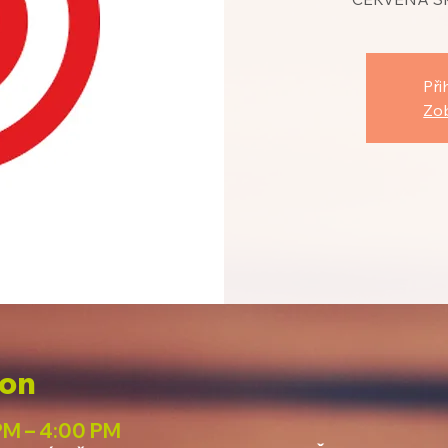
Při
Zob
ion
PM – 4:00 PM