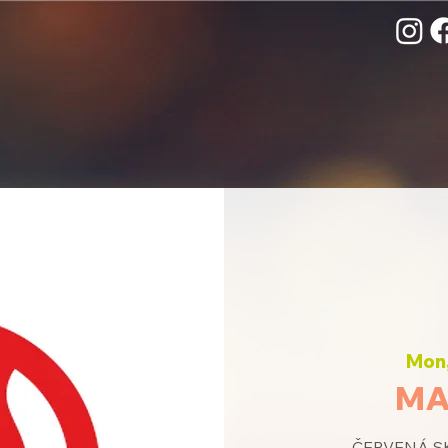
Mon,
MA
ČERVENÁ SK