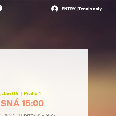
ENTRY | Tennis only
 Jan 06
  |  
Praha 1
SNÁ 15:00
UPINA - MIDITENIS A (6-9)