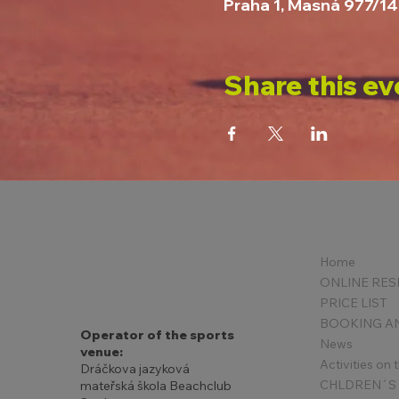
Praha 1, Masná 977/14
Share this ev
Home
PRICE LIST
Operator of the sports
News
venue:
Activities on
Dráčkova jazyková
mateřská škola Beachclub