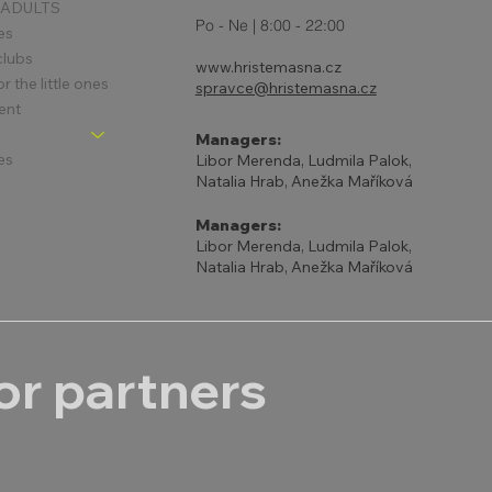
 ADULTS
Po - Ne | 8:00 - 22:00
es
clubs
www.hristemasna.cz
 the little ones
spravce@hristemasna.cz
ent
Managers:
es
Libor Merenda, Ludmila Palok,
Natalia Hrab, Anežka Maříková
Managers:
Libor Merenda, Ludmila Palok,
Natalia Hrab, Anežka Maříková
r partners