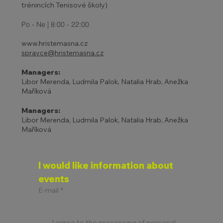
trénincích Tenisové školy)
Po - Ne | 8:00 - 22:00
www.hristemasna.cz
spravce@hristemasna.cz
Managers:
Libor Merenda, Ludmila Palok, Natalia Hrab, Anežka
Maříková
Managers:
Libor Merenda, Ludmila Palok, Natalia Hrab, Anežka
Maříková
I would like information about 
events
E-mail
*
I agree to the processing of personal 