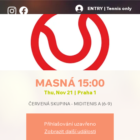
ENTRY | Tennis only
MASNÁ 15:00
Thu, Nov 21
  |  
Praha 1
ČERVENÁ SKUPINA - MIDITENIS A (6-9)
Přihlašování uzavřeno
Zobrazit další události