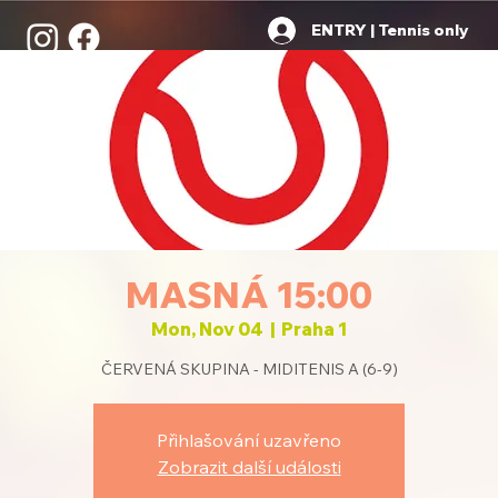
ENTRY | Tennis only
MASNÁ 15:00
Mon, Nov 04
  |  
Praha 1
ČERVENÁ SKUPINA - MIDITENIS A (6-9)
Přihlašování uzavřeno
Zobrazit další události