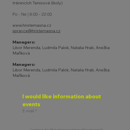
trénincích Tenisové školy)
Po - Ne | 8:00 - 22:00
www.hristemasna.cz
spravce@hristemasna.cz
Managers:
Libor Merenda, Ludmila Palok, Natalia Hrab, Anežka
Maříková
Managers:
Libor Merenda, Ludmila Palok, Natalia Hrab, Anežka
Maříková
I would like information about 
events
E-mail
*
I agree to the processing of personal 