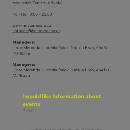
trénincích Tenisové školy)
Po - Ne | 8:00 - 22:00
www.hristemasna.cz
spravce@hristemasna.cz
Managers:
Libor Merenda, Ludmila Palok, Natalia Hrab, Anežka
Maříková
Managers:
Libor Merenda, Ludmila Palok, Natalia Hrab, Anežka
Maříková
I would like information about 
events
E-mail
*
I agree to the processing of personal 