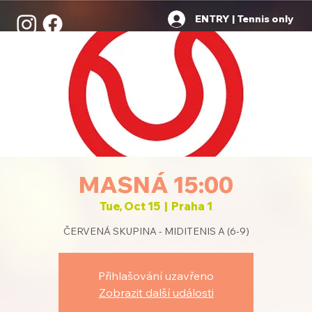
ENTRY | Tennis only
MASNÁ 15:00
Tue, Oct 15
  |  
Praha 1
ČERVENÁ SKUPINA - MIDITENIS A (6-9)
Přihlašování uzavřeno
Zobrazit další události