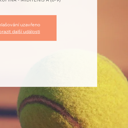
hlašování uzavřeno
razit další události