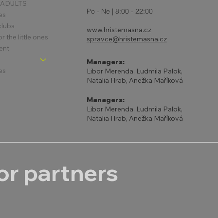
 ADULTS
Po - Ne | 8:00 - 22:00
es
clubs
www.hristemasna.cz
 the little ones
spravce@hristemasna.cz
ent
Managers:
es
Libor Merenda, Ludmila Palok,
Natalia Hrab, Anežka Maříková
Managers:
Libor Merenda, Ludmila Palok,
Natalia Hrab, Anežka Maříková
r partners