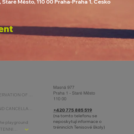
, Staré Město, 110 00 Praha-Praha 1, Česko
ent
Masná 977
Praha 1 - Staré Město
ONLINE RESERVATION OF COURTS
110 00
BOOKING AND CANCELLATION
+420 775 885 519
(na tomto telefonu se
neposkytují informace o
 the playground
trénincích Tenisové školy)
CHLDREN´S TENNIS SCHOOL - SIGNPOST