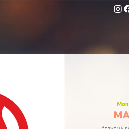
Mon,
MA
ČERVENÁ SK