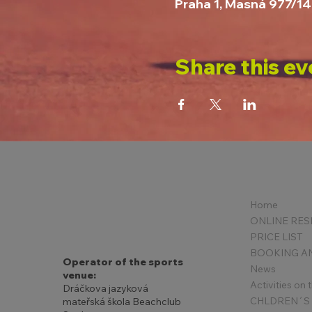
Praha 1, Masná 977/14
Share this ev
Home
PRICE LIST
Operator of the sports
News
venue:
Activities on
Dráčkova jazyková
mateřská škola Beachclub