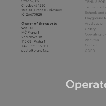
Strahov, z.s.
TENNIS FOR
Chodecká 1230
Tennis coach
169 00 Praha 6 - Břevnov
Schools and 
IČ: 26670828
Playground for
Areal equipm
Owner of the sports
venue:
Gallery
MČ Praha 1
Operating rul
Vodičkova 18
About us
115 68 Praha 1
Contact
+420 221 097 111
posta@praha1.cz
GDPR
Operato