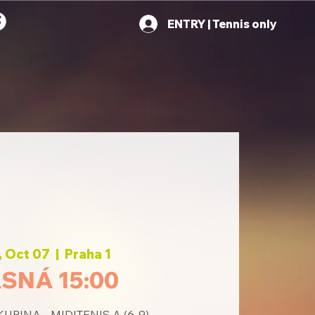
ENTRY | Tennis only
 Oct 07
  |  
Praha 1
SNÁ 15:00
UPINA - MIDITENIS A (6-9)