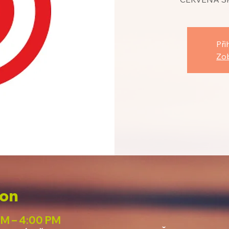
Při
Zob
ion
PM – 4:00 PM