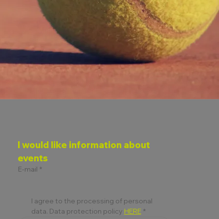
I would like information about 
events
E-mail
*
I agree to the processing of personal 
data. Data protection policy 
HERE
*