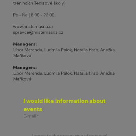
trénincích Tenisové školy)
Po - Ne | 8:00 - 22:00
www.hristemasna.cz
spravce@hristemasna.cz
Managers:
Libor Merenda, Ludmila Palok, Natalia Hrab, Anežka
Maříková
Managers:
Libor Merenda, Ludmila Palok, Natalia Hrab, Anežka
Maříková
I would like information about 
events
E-mail
*
I agree to the processing of personal 