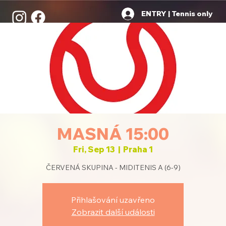
ENTRY | Tennis only
MASNÁ 15:00
Fri, Sep 13
  |  
Praha 1
ČERVENÁ SKUPINA - MIDITENIS A (6-9)
Přihlašování uzavřeno
Zobrazit další události