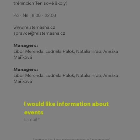
trénincích Tenisové školy)
Po - Ne | 8:00 - 22:00
www.hristemasna.cz
spravce@hristemasna.cz
Managers:
Libor Merenda, Ludmila Palok, Natalia Hrab, Anežka
Maříková
Managers:
Libor Merenda, Ludmila Palok, Natalia Hrab, Anežka
Maříková
I would like information about 
events
E-mail
*
I agree to the processing of personal 