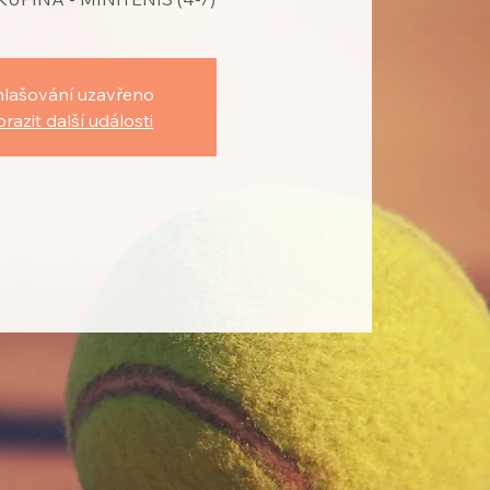
hlašování uzavřeno
razit další události