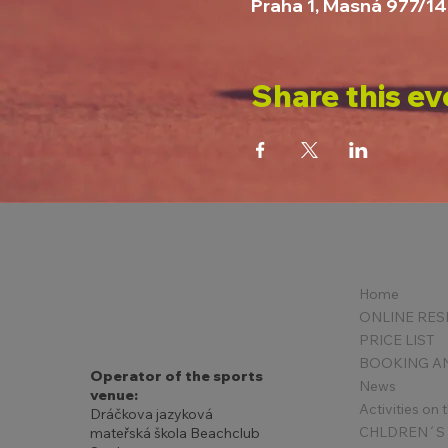
Praha 1, Masná 977/14
Share this ev
Home
PRICE LIST
Operator of the sports
News
venue:
Activities on
Dráčkova jazyková
mateřská škola Beachclub