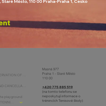
, Staré Město, 110 00 Praha-Praha 1, Česko
ent
Masná 977
Praha 1 - Staré Město
ONLINE RESERVATION OF COURTS
110 00
BOOKING AND CANCELLATION
+420 775 885 519
(na tomto telefonu se
neposkytují informace o
 the playground
trénincích Tenisové školy)
CHLDREN´S TENNIS SCHOOL - SIGNPOST