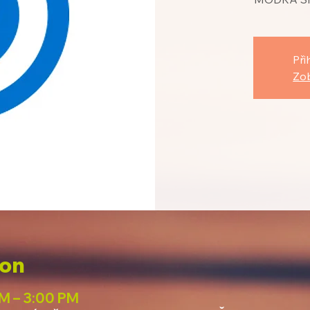
Při
Zob
ion
PM – 3:00 PM