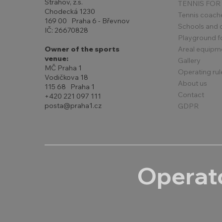
Strahov, z.s.
TENNIS FOR
Chodecká 1230
Tennis coach
169 00 Praha 6 - Břevnov
Schools and 
IČ: 26670828
Playground for
Areal equipm
Owner of the sports
venue:
Gallery
MČ Praha 1
Operating rul
Vodičkova 18
About us
115 68 Praha 1
Contact
+420 221 097 111
posta@praha1.cz
GDPR
Operato