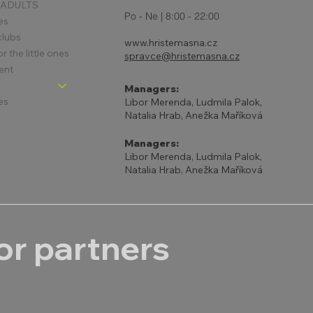
 ADULTS
Po - Ne | 8:00 - 22:00
es
clubs
www.hristemasna.cz
 the little ones
spravce@hristemasna.cz
ent
Managers:
es
Libor Merenda, Ludmila Palok,
Natalia Hrab, Anežka Maříková
Managers:
Libor Merenda, Ludmila Palok,
Natalia Hrab, Anežka Maříková
r partners