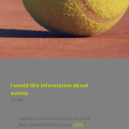
I would like information about 
events
E-mail
*
I agree to the processing of personal 
data. Data protection policy 
HERE
*