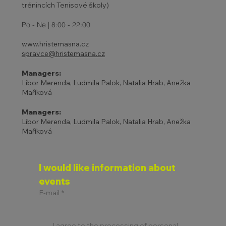
trénincích Tenisové školy)
Po - Ne | 8:00 - 22:00
www.hristemasna.cz
spravce@hristemasna.cz
Managers:
Libor Merenda, Ludmila Palok, Natalia Hrab, Anežka
Maříková
Managers:
Libor Merenda, Ludmila Palok, Natalia Hrab, Anežka
Maříková
I would like information about 
events
E-mail
*
I agree to the processing of personal 