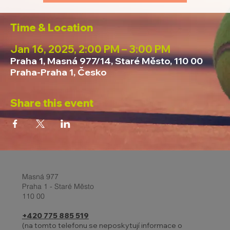
Time & Location
Jan 16, 2025, 2:00 PM – 3:00 PM
Praha 1, Masná 977/14, Staré Město, 110 00
Praha-Praha 1, Česko
Share this event
Masná 977
Praha 1 - Staré Město
110 00
+420 775 885 519
(na tomto telefonu se neposkytují informace o