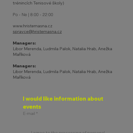
trénincích Tenisové školy)
Po - Ne | 8:00 - 22:00
www.hristemasna.cz
spravce@hristemasna.cz
Managers:
Libor Merenda, Ludmila Palok, Natalia Hrab, Anežka
Maříková
Managers:
Libor Merenda, Ludmila Palok, Natalia Hrab, Anežka
Maříková
I would like information about 
events
E-mail
*
I agree to the processing of personal 