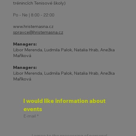
trénincích Tenisové školy)
Po - Ne | 8:00 - 22:00
www.hristemasna.cz
spravce@hristemasna.cz
Managers:
Libor Merenda, Ludmila Palok, Natalia Hrab, Anežka
Maříková
Managers:
Libor Merenda, Ludmila Palok, Natalia Hrab, Anežka
Maříková
I would like information about 
events
E-mail
*
I agree to the processing of personal 