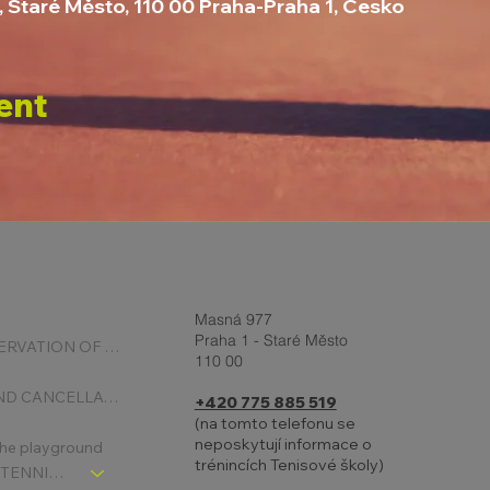
, Staré Město, 110 00 Praha-Praha 1, Česko
ent
Masná 977
Praha 1 - Staré Město
ONLINE RESERVATION OF COURTS
110 00
BOOKING AND CANCELLATION
+420 775 885 519
(na tomto telefonu se
neposkytují informace o
 the playground
trénincích Tenisové školy)
CHLDREN´S TENNIS SCHOOL - SIGNPOST