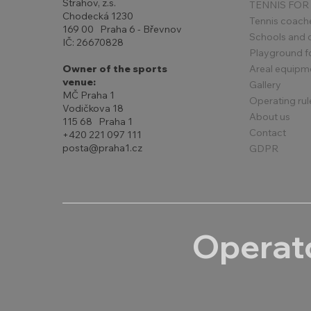
Strahov, z.s.
TENNIS FOR
Chodecká 1230
Tennis coach
169 00 Praha 6 - Břevnov
Schools and 
IČ: 26670828
Playground for
Areal equipm
Owner of the sports
venue:
Gallery
MČ Praha 1
Operating rul
Vodičkova 18
About us
115 68 Praha 1
Contact
+420 221 097 111
posta@praha1.cz
GDPR
Operato