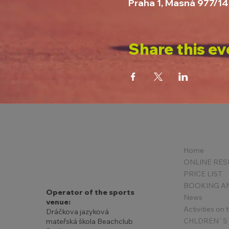
Praha 1, Masná 977/14
Share this ev
Home
PRICE LIST
Operator of the sports
News
venue:
Activities on
Dráčkova jazyková
mateřská škola Beachclub