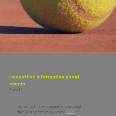
I would like information about 
events
E-mail
*
I agree to the processing of personal 
data. Data protection policy 
HERE
*