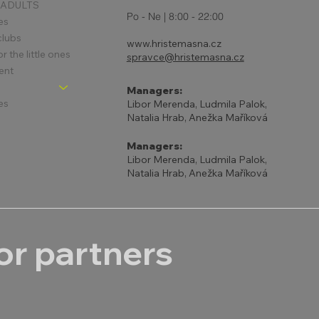
 ADULTS
Po - Ne | 8:00 - 22:00
es
clubs
www.hristemasna.cz
 the little ones
spravce@hristemasna.cz
ent
Managers:
es
Libor Merenda, Ludmila Palok,
Natalia Hrab, Anežka Maříková
Managers:
Libor Merenda, Ludmila Palok,
Natalia Hrab, Anežka Maříková
r partners