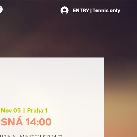
ENTRY | Tennis only
 Nov 05
  |  
Praha 1
SNÁ 14:00
PINA - MINITENIS B (4-7)