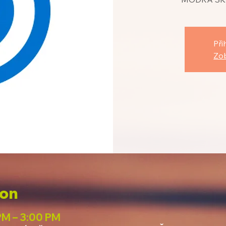
Při
Zob
ion
PM – 3:00 PM