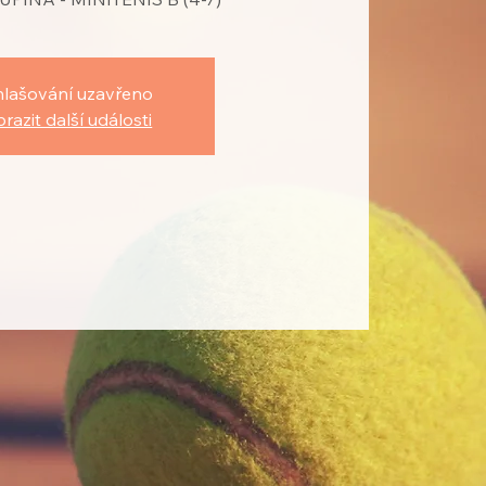
hlašování uzavřeno
razit další události