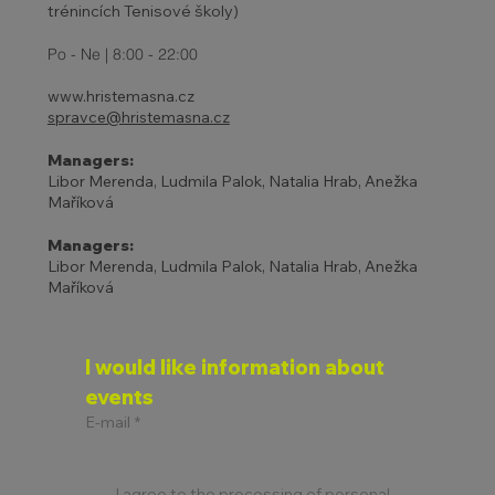
trénincích Tenisové školy)
Po - Ne | 8:00 - 22:00
www.hristemasna.cz
spravce@hristemasna.cz
Managers:
Libor Merenda, Ludmila Palok, Natalia Hrab, Anežka
Maříková
Managers:
Libor Merenda, Ludmila Palok, Natalia Hrab, Anežka
Maříková
I would like information about 
events
E-mail
*
I agree to the processing of personal 