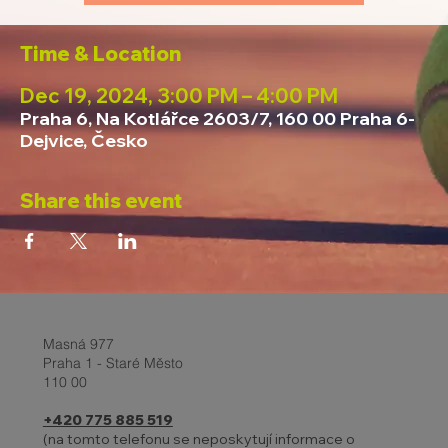
Time & Location
Dec 19, 2024, 3:00 PM – 4:00 PM
Praha 6, Na Kotlářce 2603/7, 160 00 Praha 6-
Dejvice, Česko
Share this event
Masná 977
Praha 1 - Staré Město
110 00
+420 775 885 519
(na tomto telefonu se neposkytují informace o