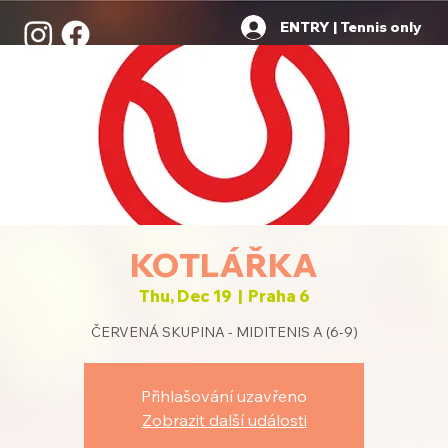
ENTRY | Tennis only
KOTLÁŘKA
Thu, Dec 19
  |  
Praha 6
ČERVENÁ SKUPINA - MIDITENIS A (6-9)
Přihlašování uzavřeno
Zobrazit další události