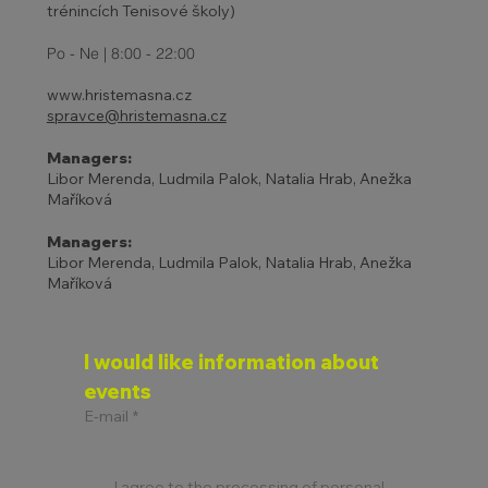
trénincích Tenisové školy)
Po - Ne | 8:00 - 22:00
www.hristemasna.cz
spravce@hristemasna.cz
Managers:
Libor Merenda, Ludmila Palok, Natalia Hrab, Anežka
Maříková
Managers:
Libor Merenda, Ludmila Palok, Natalia Hrab, Anežka
Maříková
I would like information about 
events
E-mail
*
I agree to the processing of personal 