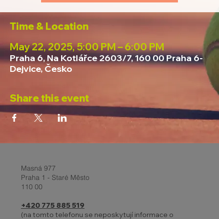
Time & Location
May 22, 2025, 5:00 PM – 6:00 PM
Praha 6, Na Kotlářce 2603/7, 160 00 Praha 6-
Dejvice, Česko
Share this event
Masná 977
Praha 1 - Staré Město
110 00
+420 775 885 519
(na tomto telefonu se neposkytují informace o