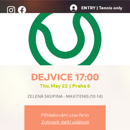
ENTRY | Tennis only
DEJVICE 17:00
Thu, May 22
  |  
Praha 6
ZELENÁ SKUPINA - MAXITENIS (10-14)
Přihlašování uzavřeno
Zobrazit další události