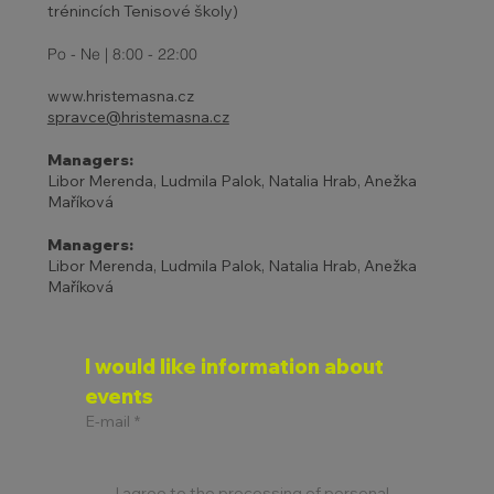
trénincích Tenisové školy)
Po - Ne | 8:00 - 22:00
www.hristemasna.cz
spravce@hristemasna.cz
Managers:
Libor Merenda, Ludmila Palok, Natalia Hrab, Anežka
Maříková
Managers:
Libor Merenda, Ludmila Palok, Natalia Hrab, Anežka
Maříková
I would like information about 
events
E-mail
*
I agree to the processing of personal 