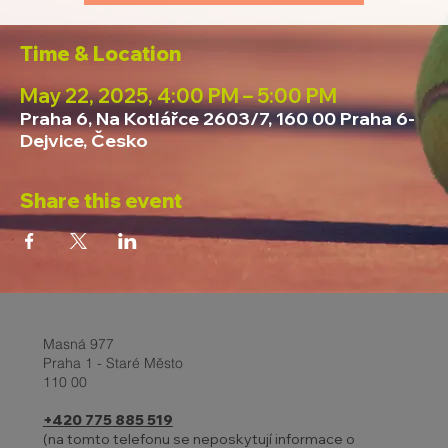
Time & Location
May 22, 2025, 4:00 PM – 5:00 PM
Praha 6, Na Kotlářce 2603/7, 160 00 Praha 6-
Dejvice, Česko
Share this event
Masná 977
Praha 1 - Staré Město
110 00
+420 775 885 519
(na tomto telefonu se neposkytují informace o