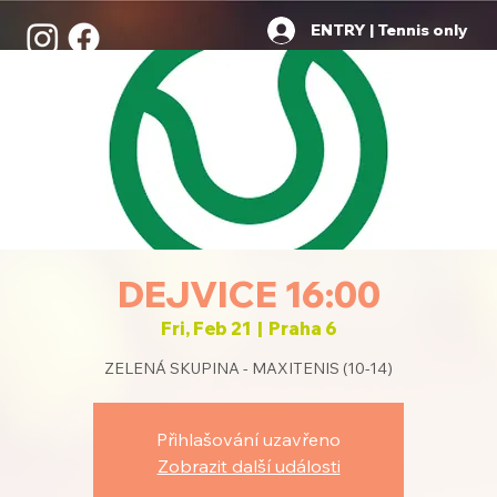
ENTRY | Tennis only
DEJVICE 16:00
Fri, Feb 21
  |  
Praha 6
ZELENÁ SKUPINA - MAXITENIS (10-14)
Přihlašování uzavřeno
Zobrazit další události