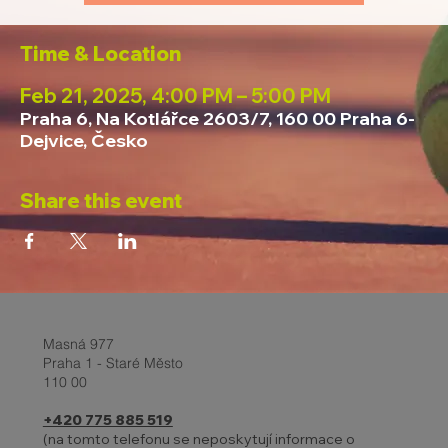
Time & Location
Feb 21, 2025, 4:00 PM – 5:00 PM
Praha 6, Na Kotlářce 2603/7, 160 00 Praha 6-
Dejvice, Česko
Share this event
Masná 977
Praha 1 - Staré Město
110 00
+420 775 885 519
(na tomto telefonu se neposkytují informace o