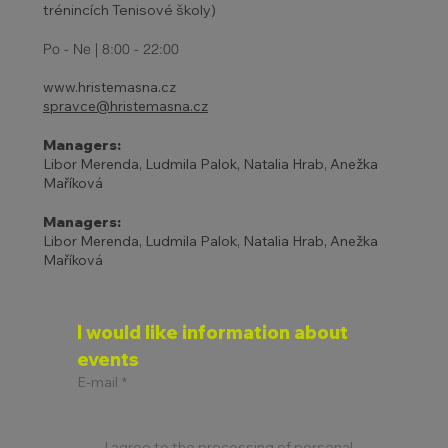
trénincích Tenisové školy)
Po - Ne | 8:00 - 22:00
www.hristemasna.cz
spravce@hristemasna.cz
Managers:
Libor Merenda, Ludmila Palok, Natalia Hrab, Anežka
Maříková
Managers:
Libor Merenda, Ludmila Palok, Natalia Hrab, Anežka
Maříková
I would like information about 
events
E-mail
*
I agree to the processing of personal 