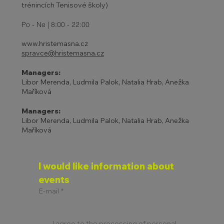
trénincích Tenisové školy)
Po - Ne | 8:00 - 22:00
www.hristemasna.cz
spravce@hristemasna.cz
Managers:
Libor Merenda, Ludmila Palok, Natalia Hrab, Anežka
Maříková
Managers:
Libor Merenda, Ludmila Palok, Natalia Hrab, Anežka
Maříková
I would like information about 
events
E-mail
*
I agree to the processing of personal 