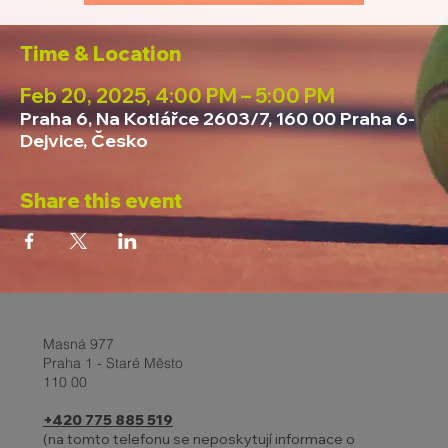
Time & Location
Feb 20, 2025, 4:00 PM – 5:00 PM
Praha 6, Na Kotlářce 2603/7, 160 00 Praha 6-
Dejvice, Česko
Share this event
Masná 977
Praha 1 - Staré Město
110 00
+420 775 885 519
(na tomto telefonu se neposkytují informace o