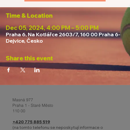
Time & Location
Dec 05, 2024, 4:00 PM – 5:00 PM
Praha 6, Na Kotlářce 2603/7, 160 00 Praha 6-
Dejvice, Česko
Share this event
Masná 977
Praha 1 - Staré Město
110 00
+420 775 885 519
(na tomto telefonu se neposkytují informace o