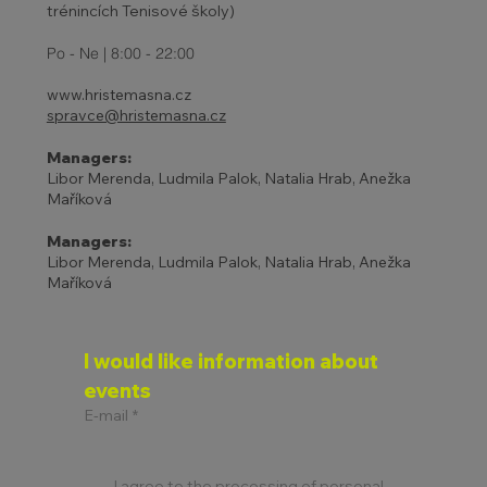
trénincích Tenisové školy)
Po - Ne | 8:00 - 22:00
www.hristemasna.cz
spravce@hristemasna.cz
Managers:
Libor Merenda, Ludmila Palok, Natalia Hrab, Anežka
Maříková
Managers:
Libor Merenda, Ludmila Palok, Natalia Hrab, Anežka
Maříková
I would like information about 
events
E-mail
*
I agree to the processing of personal 