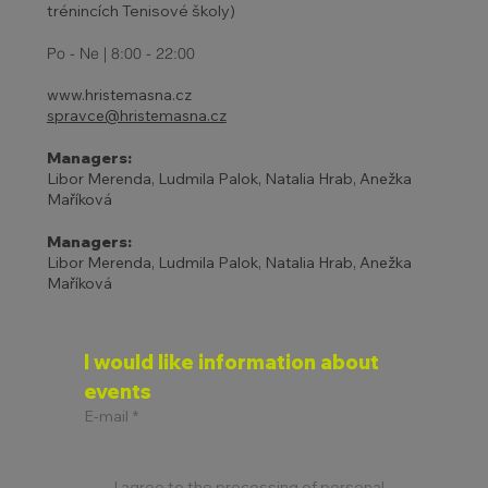
trénincích Tenisové školy)
Po - Ne | 8:00 - 22:00
www.hristemasna.cz
spravce@hristemasna.cz
Managers:
Libor Merenda, Ludmila Palok, Natalia Hrab, Anežka
Maříková
Managers:
Libor Merenda, Ludmila Palok, Natalia Hrab, Anežka
Maříková
I would like information about 
events
E-mail
*
I agree to the processing of personal 