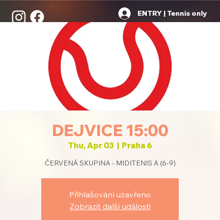
ENTRY | Tennis only
DEJVICE 15:00
Thu, Apr 03
  |  
Praha 6
ČERVENÁ SKUPINA - MIDITENIS A (6-9)
Přihlašování uzavřeno
Zobrazit další události