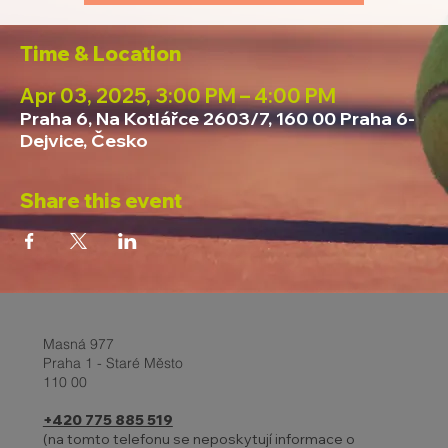
Time & Location
Apr 03, 2025, 3:00 PM – 4:00 PM
Praha 6, Na Kotlářce 2603/7, 160 00 Praha 6-
Dejvice, Česko
Share this event
Masná 977
Praha 1 - Staré Město
110 00
+420 775 885 519
(na tomto telefonu se neposkytují informace o