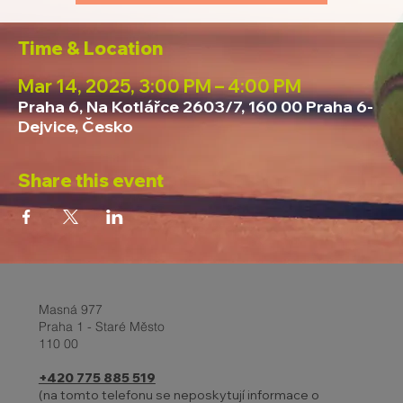
Time & Location
Mar 14, 2025, 3:00 PM – 4:00 PM
Praha 6, Na Kotlářce 2603/7, 160 00 Praha 6-
Dejvice, Česko
Share this event
Masná 977
Praha 1 - Staré Město
110 00
+420 775 885 519
(na tomto telefonu se neposkytují informace o