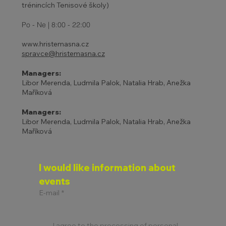
trénincích Tenisové školy)
Po - Ne | 8:00 - 22:00
www.hristemasna.cz
spravce@hristemasna.cz
Managers:
Libor Merenda, Ludmila Palok, Natalia Hrab, Anežka
Maříková
Managers:
Libor Merenda, Ludmila Palok, Natalia Hrab, Anežka
Maříková
I would like information about 
events
E-mail
*
I agree to the processing of personal 