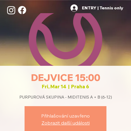
ENTRY | Tennis only
DEJVICE 15:00
Fri, Mar 14
  |  
Praha 6
PURPUROVÁ SKUPINA - MIDITENIS A + B (6-12)
Přihlašování uzavřeno
Zobrazit další události