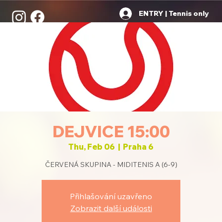
ENTRY | Tennis only
DEJVICE 15:00
Thu, Feb 06
  |  
Praha 6
ČERVENÁ SKUPINA - MIDITENIS A (6-9)
Přihlašování uzavřeno
Zobrazit další události