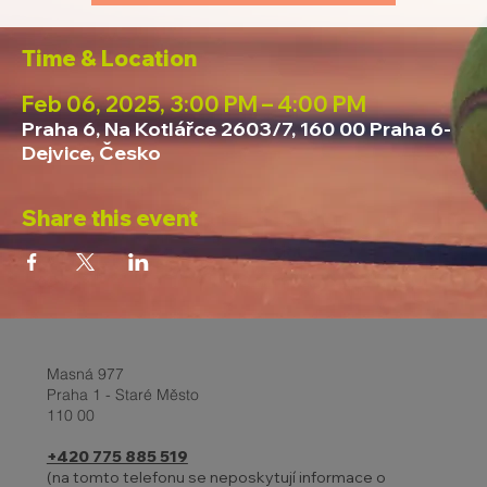
Time & Location
Feb 06, 2025, 3:00 PM – 4:00 PM
Praha 6, Na Kotlářce 2603/7, 160 00 Praha 6-
Dejvice, Česko
Share this event
Masná 977
Praha 1 - Staré Město
110 00
+420 775 885 519
(na tomto telefonu se neposkytují informace o