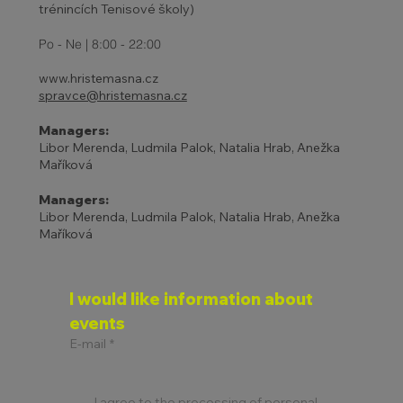
trénincích Tenisové školy)
Po - Ne | 8:00 - 22:00
www.hristemasna.cz
spravce@hristemasna.cz
Managers:
Libor Merenda, Ludmila Palok, Natalia Hrab, Anežka
Maříková
Managers:
Libor Merenda, Ludmila Palok, Natalia Hrab, Anežka
Maříková
I would like information about 
events
E-mail
*
I agree to the processing of personal 