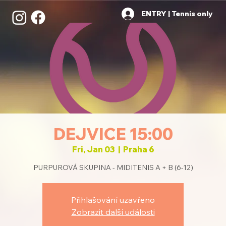
ENTRY | Tennis only
DEJVICE 15:00
Fri, Jan 03
  |  
Praha 6
PURPUROVÁ SKUPINA - MIDITENIS A + B (6-12)
Přihlašování uzavřeno
Zobrazit další události