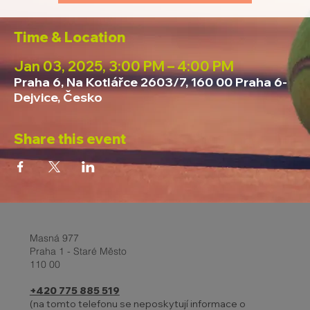
Time & Location
Jan 03, 2025, 3:00 PM – 4:00 PM
Praha 6, Na Kotlářce 2603/7, 160 00 Praha 6-
Dejvice, Česko
Share this event
Masná 977
Praha 1 - Staré Město
110 00
+420 775 885 519
(na tomto telefonu se neposkytují informace o