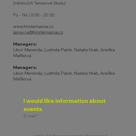
trénincích Tenisové školy)
Po - Ne | 8:00 - 22:00
www.hristemasna.cz
spravce@hristemasna.cz
Managers:
Libor Merenda, Ludmila Palok, Natalia Hrab, Anežka
Maříková
Managers:
Libor Merenda, Ludmila Palok, Natalia Hrab, Anežka
Maříková
I would like information about 
events
E-mail
*
I agree to the processing of personal 