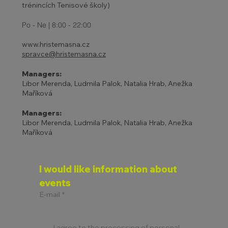
trénincích Tenisové školy)
Po - Ne | 8:00 - 22:00
www.hristemasna.cz
spravce@hristemasna.cz
Managers:
Libor Merenda, Ludmila Palok, Natalia Hrab, Anežka
Maříková
Managers:
Libor Merenda, Ludmila Palok, Natalia Hrab, Anežka
Maříková
I would like information about 
events
E-mail
*
I agree to the processing of personal 