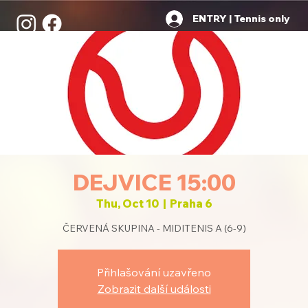
ENTRY | Tennis only
DEJVICE 15:00
Thu, Oct 10
  |  
Praha 6
ČERVENÁ SKUPINA - MIDITENIS A (6-9)
Přihlašování uzavřeno
Zobrazit další události