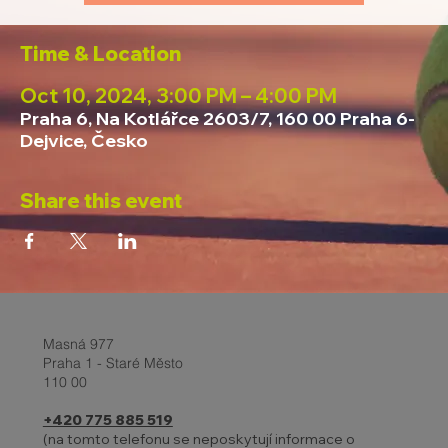
Time & Location
Oct 10, 2024, 3:00 PM – 4:00 PM
Praha 6, Na Kotlářce 2603/7, 160 00 Praha 6-
Dejvice, Česko
Share this event
Masná 977
Praha 1 - Staré Město
110 00
+420 775 885 519
(na tomto telefonu se neposkytují informace o