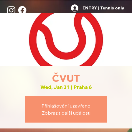
ENTRY | Tennis only
ČVUT
Wed, Jan 31
  |  
Praha 6
Přihlašování uzavřeno
Zobrazit další události