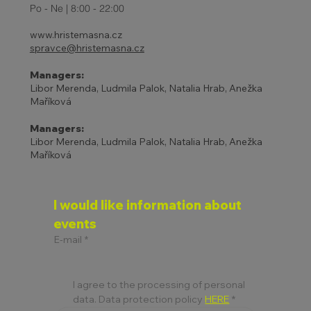
Po - Ne | 8:00 - 22:00
www.hristemasna.cz
spravce@hristemasna.cz
Managers:
Libor Merenda, Ludmila Palok, Natalia Hrab, Anežka
Maříková
Managers:
Libor Merenda, Ludmila Palok, Natalia Hrab, Anežka
Maříková
I would like information about 
events
E-mail
*
I agree to the processing of personal 
data. Data protection policy 
HERE
*