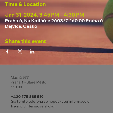
Time & Location
Jan 31, 2024, 3:45 PM – 4:30 PM
Praha 6, Na Kotlářce 2603/7, 160 00 Praha 6-
Dejvice, Česko
Share this event
Masná 977
Praha 1 - Staré Město
110 00
+420 775 885 519
(na tomto telefonu se neposkytují informace o
trénincích Tenisové školy)