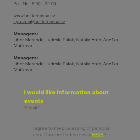
Po - Ne | 8:00 - 22:00
www.hristemasna.cz
spravce@hristemasna.cz
Managers:
Libor Merenda, Ludmila Palok, Natalia Hrab, Anežka
Maříková
Managers:
Libor Merenda, Ludmila Palok, Natalia Hrab, Anežka
Maříková
I would like information about 
events
E-mail
*
I agree to the processing of personal 
data. Data protection policy 
HERE
*