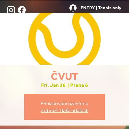
ENTRY | Tennis only
ČVUT
Fri, Jan 26
  |  
Praha 6
Přihlašování uzavřeno
Zobrazit další události