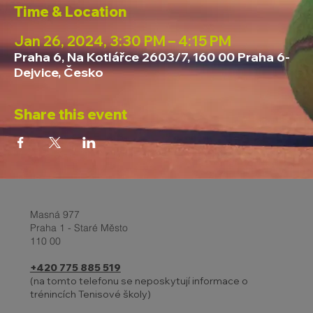
Time & Location
Jan 26, 2024, 3:30 PM – 4:15 PM
Praha 6, Na Kotlářce 2603/7, 160 00 Praha 6-
Dejvice, Česko
Share this event
Masná 977
Praha 1 - Staré Město
110 00
+420 775 885 519
(na tomto telefonu se neposkytují informace o
trénincích Tenisové školy)