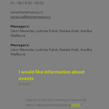
Po - Ne | 8:00 - 22:00
www.hristemasna.cz
spravce@hristemasna.cz
Managers:
Libor Merenda, Ludmila Palok, Natalia Hrab, Anežka
Maříková
Managers:
Libor Merenda, Ludmila Palok, Natalia Hrab, Anežka
Maříková
I would like information about 
events
E-mail
*
I agree to the processing of personal 
data. Data protection policy 
HERE
*