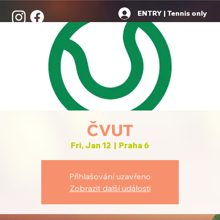
ENTRY | Tennis only
ČVUT
Fri, Jan 12
  |  
Praha 6
Přihlašování uzavřeno
Zobrazit další události