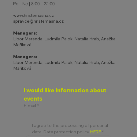
Po - Ne | 8:00 - 22:00
www.hristemasna.cz
spravce@hristemasna.cz
Managers:
Libor Merenda, Ludmila Palok, Natalia Hrab, Anežka
Maříková
Managers:
Libor Merenda, Ludmila Palok, Natalia Hrab, Anežka
Maříková
I would like information about 
events
E-mail
*
I agree to the processing of personal 
data. Data protection policy 
HERE
*