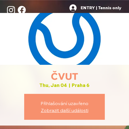
ENTRY | Tennis only
ČVUT
Thu, Jan 04
  |  
Praha 6
Přihlašování uzavřeno
Zobrazit další události