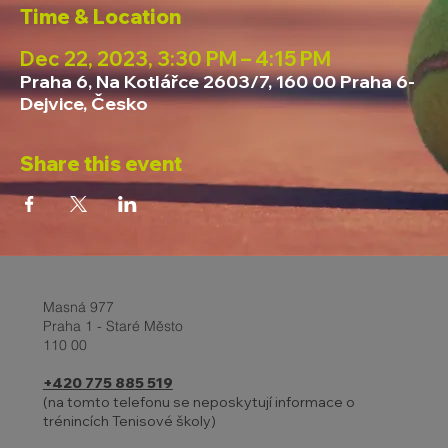
Time & Location
Dec 22, 2023, 3:30 PM – 4:15 PM
Praha 6, Na Kotlářce 2603/7, 160 00 Praha 6-
Dejvice, Česko
Share this event
Masná 977
Praha 1 - Staré Město
110 00
+420 775 885 519
(na tomto telefonu se neposkytují informace o
trénincích Tenisové školy)