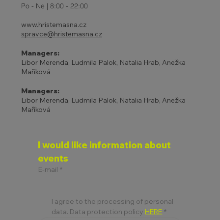
Po - Ne | 8:00 - 22:00
www.hristemasna.cz
spravce@hristemasna.cz
Managers:
Libor Merenda, Ludmila Palok, Natalia Hrab, Anežka
Maříková
Managers:
Libor Merenda, Ludmila Palok, Natalia Hrab, Anežka
Maříková
I would like information about 
events
E-mail
*
I agree to the processing of personal 
data. Data protection policy 
HERE
*