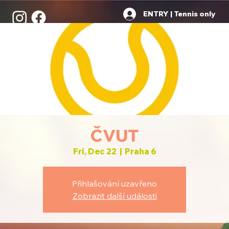
ENTRY | Tennis only
ČVUT
Fri, Dec 22
  |  
Praha 6
Přihlašování uzavřeno
Zobrazit další události