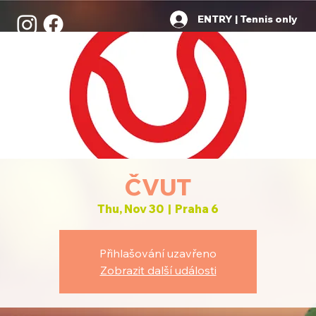
ENTRY | Tennis only
ČVUT
Thu, Nov 30
  |  
Praha 6
Přihlašování uzavřeno
Zobrazit další události