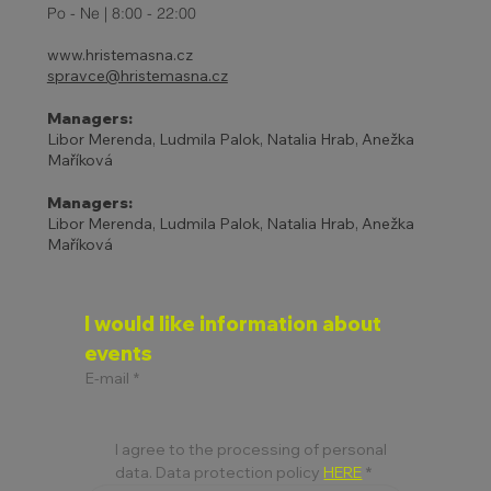
Po - Ne | 8:00 - 22:00
www.hristemasna.cz
spravce@hristemasna.cz
Managers:
Libor Merenda, Ludmila Palok, Natalia Hrab, Anežka
Maříková
Managers:
Libor Merenda, Ludmila Palok, Natalia Hrab, Anežka
Maříková
I would like information about 
events
E-mail
*
I agree to the processing of personal 
data. Data protection policy 
HERE
*