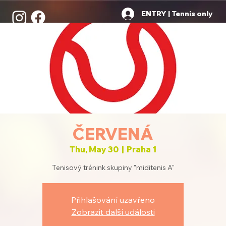
ENTRY | Tennis only
ČERVENÁ
Thu, May 30
  |  
Praha 1
Tenisový trénink skupiny "miditenis A"
Přihlašování uzavřeno
Zobrazit další události