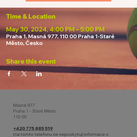
Time & Location
May 30, 2024, 4:00 PM – 5:00 PM
Praha 1, Masná 977, 110 00 Praha 1-Staré
Město, Česko
Share this event
Masná 977
Praha 1 - Staré Město
110 00
+420 775 885 519
(na tomto telefonu se neposkytují informace o