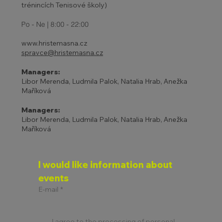
trénincích Tenisové školy)
Po - Ne | 8:00 - 22:00
www.hristemasna.cz
spravce@hristemasna.cz
Managers:
Libor Merenda, Ludmila Palok, Natalia Hrab, Anežka
Maříková
Managers:
Libor Merenda, Ludmila Palok, Natalia Hrab, Anežka
Maříková
I would like information about 
events
E-mail
*
I agree to the processing of personal 