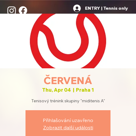
ENTRY | Tennis only
ČERVENÁ
Thu, Apr 04
  |  
Praha 1
Tenisový trénink skupiny "miditenis A"
Přihlašování uzavřeno
Zobrazit další události