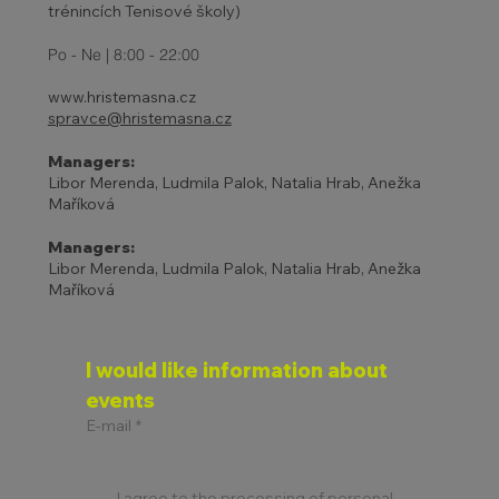
trénincích Tenisové školy)
Po - Ne | 8:00 - 22:00
www.hristemasna.cz
spravce@hristemasna.cz
Managers:
Libor Merenda, Ludmila Palok, Natalia Hrab, Anežka
Maříková
Managers:
Libor Merenda, Ludmila Palok, Natalia Hrab, Anežka
Maříková
I would like information about 
events
E-mail
*
I agree to the processing of personal 