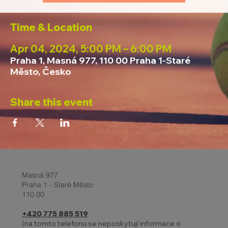
Time & Location
Apr 04, 2024, 5:00 PM – 6:00 PM
Praha 1, Masná 977, 110 00 Praha 1-Staré
Město, Česko
Share this event
Masná 977
Praha 1 - Staré Město
110 00
+420 775 885 519
(na tomto telefonu se neposkytují informace o