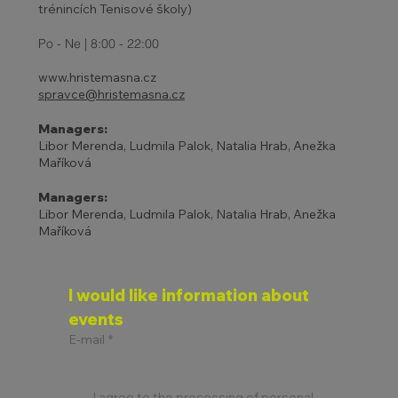
trénincích Tenisové školy)
Po - Ne | 8:00 - 22:00
www.hristemasna.cz
spravce@hristemasna.cz
Managers:
Libor Merenda, Ludmila Palok, Natalia Hrab, Anežka
Maříková
Managers:
Libor Merenda, Ludmila Palok, Natalia Hrab, Anežka
Maříková
I would like information about 
events
E-mail
*
I agree to the processing of personal 