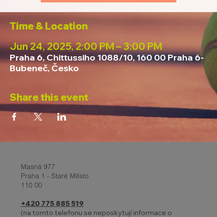
Time & Location
Jun 24, 2025, 2:00 PM – 3:00 PM
Praha 6, Chittussiho 1088/10, 160 00 Praha 6-
Bubeneč, Česko
Share this event
Masná 977
Praha 1 - Staré Město
110 00
+420 775 885 519
(na tomto telefonu se neposkytují informace o